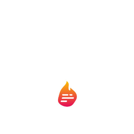
Mas isso está mudando. Jogadores como Dudu
(Palmeiras), Ganso (Fluminense) e Raphael Veiga (em
momentos específicos) já desempenharam funções
híbridas, atuando por dentro e recuando para armar.
No Flamengo, Gabigol já fez esse papel algumas
vezes, saindo da área para abrir caminho para Bruno
Henrique ou Pedro.
E na base, vale formar um falso 9?
Sim, mas com cautela. Um falso 9 precisa de leitura de
jogo, algo que se desenvolve com tempo. Na base, o
ideal é dar ao jogador liberdade para entender
diferentes funções — centroavante, meia, ponta.
Assim, ele aprende a circular em todos os setores e
pode, no futuro, se tornar esse atacante completo.