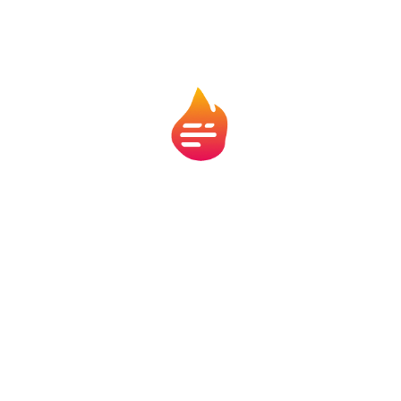
Estratégia ESG: o que é, por que investir e
exemplos de ações
Contabilidade
Estratégia ESG deixou de ser apenas uma pauta de imagem para
virar uma questão de acesso a mercado, gestão de risco e
competitividade. No Brasil,...
ler mais