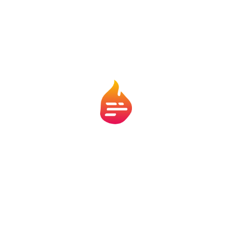
em tempo real, recursos bastante úteis para quem
quer se manter atualizado durante o dia.
DAZN
O
DAZN
ficou conhecido por transmitir competições
como a Serie A italiana e a Liga Europa. Embora tenha
planos pagos, o app também disponibiliza conteúdos
gratuitos, como resumos, entrevistas e documentários
esportivos.
Em seu site oficial, o DAZN anunciou neste mês uma
atualização que amplia a área de vídeos gratuitos,
permitindo assistir a análises e bastidores de partidas
recentes sem precisar de assinatura.
Sofascore
Para quem gosta de estatísticas e análises detalhadas,