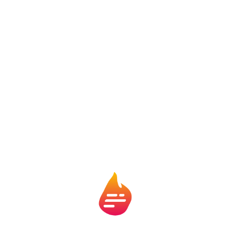
Como analisar um jogo em 10
minutos
Placar x processo
: compare o placar com o xG das
equipes. Entenda se o resultado reflete as chances
criadas;
Onde a posse pesa. Verifique a posse com entradas
no terço final e toques na área. Posse alta sem
presença na área tende a pouco perigo;
Pressão
: olhe o PPDA e ceque recuperações altas e
finalizações nascidas de roubos. Isso valida a leitura
do número;
Criação:
veja xA dos meias e alas. Quem mais
prepara chutes de boa qualidade?;
Eficiência
: finalizações no alvo e xGOT ajudam a
explicar goleiros em grande noite ou finalizações de
alto nível;
Bolas paradas
: avalie o xG de escanteios e faltas. Há