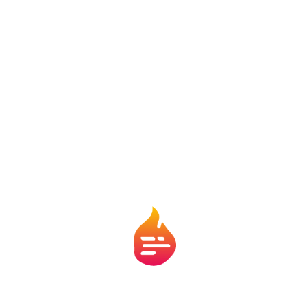
México também conquistou um feito especial. O país
tornou-se a primeira nação a sediar partidas de três
Copas do Mundo masculinas. As edições anteriores
ocorreram em 1970 e 1986.
Esse histórico coloca o México em uma posição
privilegiada dentro da história dos Mundiais. Além
disso, cidades como Cidade do México, Guadalajara e
Monterrey receberam importantes investimentos em
infraestrutura para o evento.
8. A premiação bate todos os
recordes
A Copa do Mundo sempre movimentou cifras
gigantescas. Em 2026, os números atingiram um novo
patamar. A FIFA anunciou uma distribuição financeira