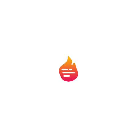
O grupo do Brasil apresenta
desafios importantes
Nenhuma seleção chega a uma Copa do Mundo sem
obstáculos. Na fase de grupos, o Brasil terá pela
frente adversários com características diferentes.
A estreia acontece contra o Marrocos, seleção que
ganhou destaque internacional após campanhas
consistentes nos últimos anos. Na sequência, a equipe
enfrenta o Haiti. O encerramento da primeira fase será
diante da Escócia, tradicional representante do futebol
europeu.
Embora o favoritismo esteja ao lado dos brasileiros, a
comissão técnica sabe que jogos de Copa costumam
apresentar cenários imprevisíveis. Por isso, a