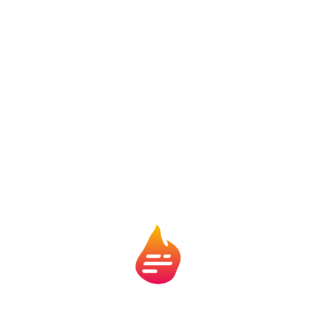
digitais
O
Sorare
é um fantasy game com uma proposta
diferente. Em vez de apenas escalar jogadores, você
adquire cartas digitais deles (NFTs) e monta seu
elenco. Os jogadores pontuam conforme o
desempenho real em campo — como no Cartola —,
mas há também um mercado interno para venda e
troca das cartas.
A ideia pode parecer complexa no começo, mas é
possível jogar gratuitamente e ir entendendo aos
poucos. A plataforma mistura futebol, jogo de gestão
e tecnologia.
9. Twitter (X): futebol em tempo
real, versão social