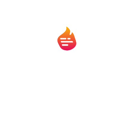
de prestação de serviços), mas a diretriz geral é clara:
se há atividade comercial, há obrigação de nota fiscal.
Penalidades por não emitir nota
fiscal
Evitar a emissão da nota fiscal pode resultar em:
Multas de até 100% do valor da operação;
Perda de credibilidade com clientes e
fornecedores;
Problemas com a Receita Federal e a prefeitura
local;
Impedimentos em licitações ou contratos com o
poder público;
Dificuldade em conseguir crédito ou regularizar a
situação da empresa.