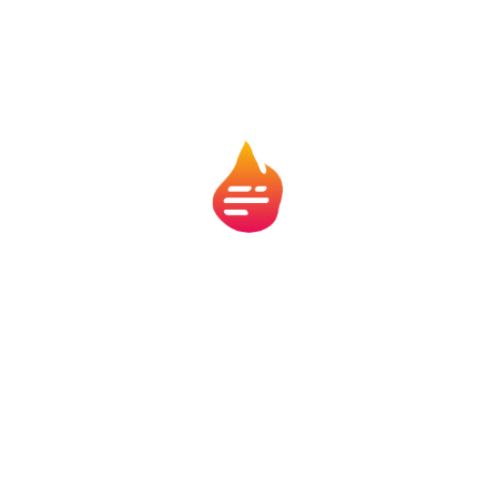
Jesus conta a história de um senhor que viaja e
entrega seus bens a três servos. Um recebe cinco
talentos, outro dois, outro um. Os dois primeiros
negociam e multiplicam o que receberam. O terceiro
esconde o talento por medo e devolve exatamente o
que ganhou.
Quando o senhor volta, ele elogia os dois servos que
fizeram o melhor com o que tinham. Eles ouvem a
frase que muitos cristãos desejam ouvir: “Muito bem,
servo bom e fiel”. Já o servo que enterrou o talento é
chamado de negligente. O problema não foi ter menos.
Foi não fazer nada com aquilo que recebeu.
Essa parábola fala de responsabilidade diante dos
dons, oportunidades e recursos que Deus confia a
cada pessoa. Em uma geração que se compara o