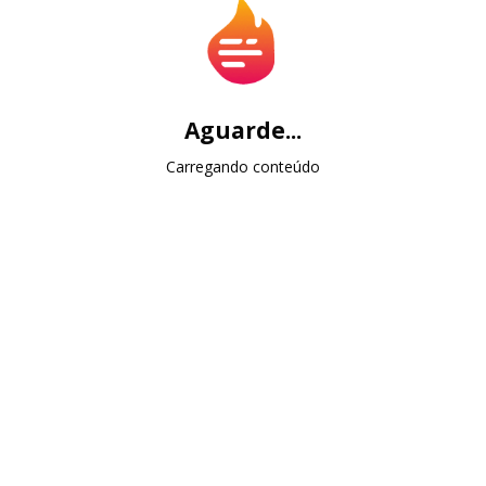
trilhas temáticas (como leitura em 30 dias ou
passagens de fé nos momentos de ansiedade).
Recursos multimídia
: ouvir a Bíblia narrada em
áudio pode ser perfeito para quem não tem
Aguarde...
tempo de parar e ler.
Ferramentas de estudo
: dicionários bíblicos,
Carregando conteúdo
comentários teológicos e versões comparativas
estão a apenas alguns cliques.
E não é preciso abrir mão do impresso. A versão digital
funciona como complemento prático, capaz de
incentivar a disciplina diária.