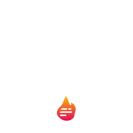
porque oferece vantagens bem concretas quando
existe
interesse comum
de verdade.
1. Força coletiva
A união de várias pessoas aumenta o
poder de
negociação
e melhora o acesso a serviços e
estruturas. Isso vale para crédito, compra de insumos,
venda de produção ou contratação de suporte técnico.
Sozinho, o cooperado pode ter menos escala. Em
grupo, tende a ganhar mais força.
2. Gestão democrática
Esse é um dos traços mais valorizados do
cooperativismo. Como a base é a participação dos
membros, a cooperativa tende a ter uma
dinâmica
mais coletiva nas decisões
. Isso não elimina