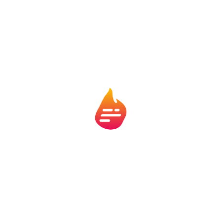
e criação de reservas passam, obrigatoriamente, pelo
fluxo de caixa.
O erro de confundir lucro com
dinheiro disponível
Esse é um dos erros mais caros na gestão financeira.
Lucro é um conceito contábil. Dinheiro disponível é
caixa. Um não substitui o outro.
Distribuir lucros sem olhar o caixa pode comprometer
a operação. O mesmo vale para investimentos feitos
apenas com base no resultado do DRE.
Segundo o Conselho Federal de Contabilidade, separar
claramente esses conceitos é um dos primeiros passos
para uma gestão financeira madura.