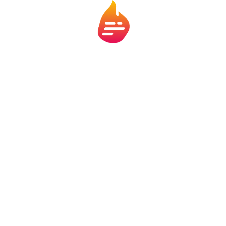
Também houve relatos de agências sem orientação
padronizada no primeiro dia. Isso faz diferença porque
muita gente ainda busca o atendimento presencial
quando precisa renegociar dívidas maiores, contratos
antigos ou casos mais sensíveis. No caso da Caixa, por
exemplo, houve acordos presenciais já possíveis em
determinadas situações, principalmente à vista,
enquanto modalidades parceladas e contratos do Fies
ainda tinham restrições operacionais.
O que vale conferir com calma
Faz sentido olhar para pontos como:
se a dívida se enquadra na data e no atraso
exigidos;
qual canal oficial o banco liberou;
se a oferta recebida é do Desenrola ou do