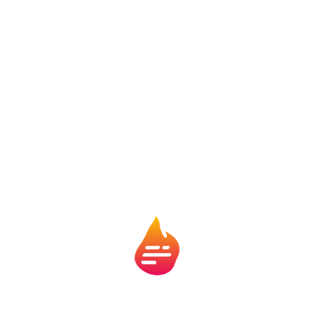
acessível.
Oportunidade de negócio
Além do preço, os carros de leilão podem ser
ótimas
oportunidades de negócio
. Se você tem um bom olho
para achar carros que têm potencial de valorização ou
que ainda podem ser revendidos por um preço melhor,
esse é o tipo de negócio que pode te render um bom
lucro.
Cuidados ao comprar um carro
recuperado de financiamento
Porém, como em qualquer compra, é preciso ficar
atento. Comprar um carro em leilão tem suas
vantagens, mas também exige cuidados. Aqui estão
alguns pontos que você deve considerar antes de