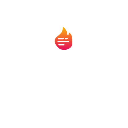
Pergunta de milhões: vale a pena
carro por assinatura?
Agora, a grande pergunta: vale a pena contratar um
carro por assinatura? Se você
busca praticidade,
flexibilidade e não quer se preocupar com a
desvalorização do carro
, esse modelo pode ser uma
excelente opção.
Para quem não quer enfrentar o processo de compra
e financiamento, a assinatura é uma
maneira simples
e sem surpresas de ter um carro sempre novo
.
Porém, se você prefere a
ideia de possuir um carro
,
talvez o carro por assinatura não seja a melhor
escolha para você. Como tudo depende do uso, vale a
pena
analisar sua rotina
e ver se esse modelo