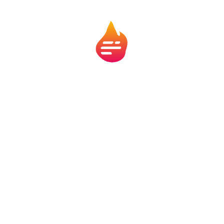
O erro mais comum de quem passa muito tempo no
Roblox é entrar no modo repetição. Jogar por jogar,
sem foco, sem objetivo.
Os jogadores mais habilidosos fazem o oposto:
mantêm a consciência ativa
. Eles revisam seus
erros, assistem gravações de partidas anteriores,
comparam seus desempenhos e corrigem pequenos
deslizes.
Essa autoanálise é essencial para evoluir. É ela que
transforma um jogador comum em um competidor.
9. Não subestimam o poder das
skins (mas não pelas aparências)
Muita gente pensa que skin é só visual, mas em vários
jogos do Roblox, elas afetam sim a jogabilidade.